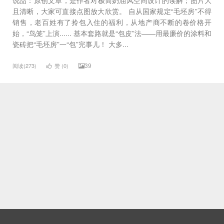
且清晰，大家可直接点图放大欣赏。 自从国家规定“毛坯房”不得
销售，老百姓有了拎包入住的福利，从地产商不断的卷价格开
始，“鸟笼”上演...... 基本套路就是“包皮”法——用最廉价的涂料和
瓷砖把“毛坯房”一“包”完事儿！ 大多...
39
阅读(273)
赞 (
0
)