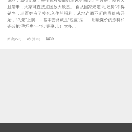
且清晰，大家可直接点图放大欣赏。 自从国家规定“毛坯房”不得
销售，老百姓有了拎包入住的福利，从地产商不断的卷价格开
始，“鸟笼”上演...... 基本套路就是“包皮”法——用最廉价的涂料和
瓷砖把“毛坯房”一“包”完事儿！ 大多...
39
阅读(273)
赞 (
0
)