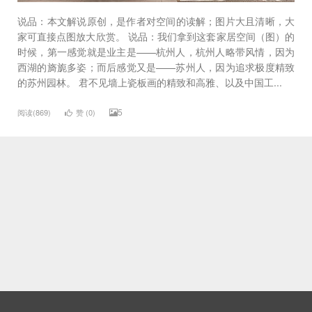
说品：本文解说原创，是作者对空间的读解；图片大且清晰，大
家可直接点图放大欣赏。 说品：我们拿到这套家居空间（图）的
时候，第一感觉就是业主是——杭州人，杭州人略带风情，因为
西湖的旖旎多姿；而后感觉又是——苏州人，因为追求极度精致
的苏州园林。 君不见墙上瓷板画的精致和高雅、以及中国工...
5
阅读(869)
赞 (
0
)