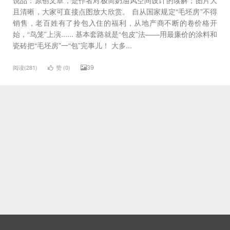
且清晰，大家可直接点图放大欣赏。 自从国家规定“毛坯房”不得
销售，老百姓有了拎包入住的福利，从地产商不断的卷价格开
始，“鸟笼”上演...... 基本套路就是“包皮”法——用最廉价的涂料和
瓷砖把“毛坯房”一“包”完事儿！ 大多...
39
阅读(281)
赞 (
0
)