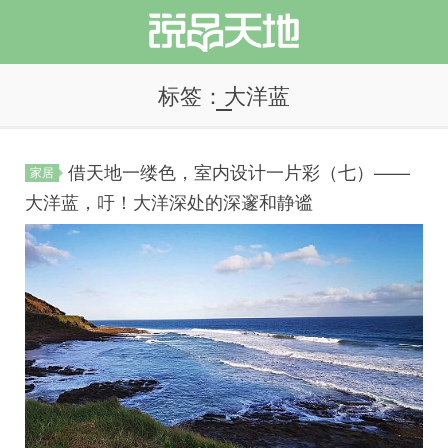
标签：大洋蓝
借天地一缕色，室内设计一片彩（七）——
家居
说品天地
大洋蓝，吁！大洋深处的深邃和静谧