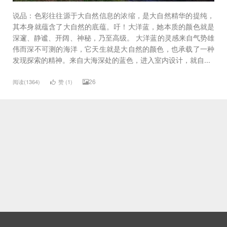
说品：色彩往往源于大自然信息的浓缩，是大自然精华的提纯，
其本身就蕴含了大自然的底蕴。吁！大洋蓝，她本质的颜色就是
深邃、静谧、开阔、神秘，乃至高级。 大洋蓝的灵感来自气势雄
伟而深不可测的海洋，它天生就是大自然的颜色，也承载了一种
发现探索的精神。来自大海深处的蓝色，进入室内设计，就自...
26
阅读(1364)
赞 (
1
)