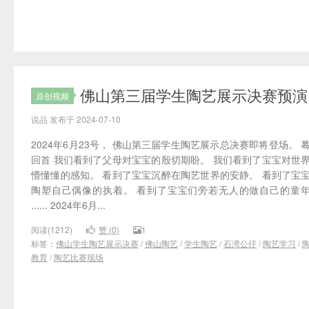
佛山第三届学生陶艺展示决赛预演
原创视频
说品 发布于 2024-07-10
2024年6月23号， 佛山第三届学生陶艺展示总决赛即将登场。 
回首 我们看到了父母对宝宝的殷切期盼。 我们看到了宝宝对世
懵懂懂的感知。 看到了宝宝沉醉在陶艺世界的安静。 看到了宝
陶塑自己偶像的执着。 看到了宝宝们旁若无人的做自己的童
...... 2024年6月...
阅读(1212)
赞 (
0
)
1
标签：
佛山学生陶艺展示决赛
/
佛山陶艺
/
学生陶艺
/
石湾公仔
/
陶艺学习
/
教育
/
陶艺比赛现场