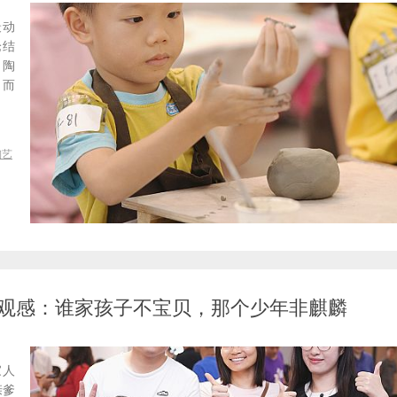
最动
论结
，陶
 而
陶艺
观感：谁家孩子不宝贝，那个少年非麒麟
家人
亲爹