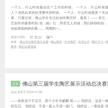
一个人，什么时候最自信？工作的时候。 一个人，什么时候
人？淡然自若的处理事件的时候。 一个人，什么时候最美？无
果，只看过程，佛山学生专注的创作陶艺时，最美！ ——专注
艺创作的最美时刻 他（她）们，旁若无人的做，我们静静的拍，
你如果能静静的看....... 周围的一...
阅读(1292)
赞 (
0
)
15
标签：
佛山学生陶艺展示决赛
/
佛山陶艺
/
学生陶艺
/
石湾公仔
/
陶艺学习
/
教育
/
陶艺比赛现场
佛山第三届学生陶艺展示活动总决赛
艺术
说品 发布于 2024-07-06
——谁家孩子不宝贝，那个少年非麒麟 呃—— 我想说，这是一
的宝贝。 我想说，不是一家人不进一家门。 我想说，一看就是“