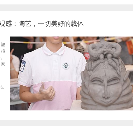
观感：陶艺，一切美好的载体
，塑
题很
好。
、家
陶艺