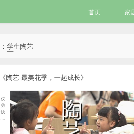
首页
家
签：学生陶艺
《陶艺-最美花季，一起成长》
不仅
的剪
个快
..