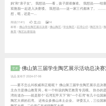
妈”和“亲子女”。 我想说——看，孩子跟谁像谁。 我想说——哇
双胞胎一起进入决赛喽。 我想说——这一家三代都来了。 ........
想，呃，还是一...
阅读(1141)
赞 (
0
)
14
标签：
佛山学生陶艺展示决赛
/
佛山陶艺
/
学生陶艺
/
石湾公仔
/
陶艺学习
/
教育
/
陶艺比赛现场
佛山第三届学生陶艺展示活动总决赛
艺术
说品 发布于 2024-07-06
——要不怎么叫权威和正规呢？ 佛山第三届学生陶艺展示总决
主办方是佛山教育局，有一个特设的陶艺教育专员哦。 协办的
湾街道办——就是那个“石湾瓦甲天下”和“一个石湾”有几十位国
陶艺大师的石湾。 还有众多佛山本土企业。 评委五人，三位国
陶艺大师，二位是广东省级陶艺大师...