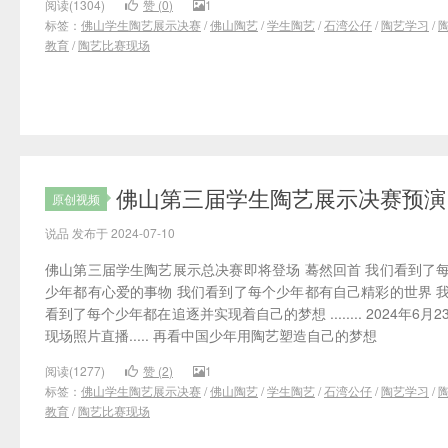
阅读(1304)
赞 (
0
)
1
标签：
佛山学生陶艺展示决赛
/
佛山陶艺
/
学生陶艺
/
石湾公仔
/
陶艺学习
/
教育
/
陶艺比赛现场
佛山第三届学生陶艺展示决赛预演
原创视频
说品 发布于 2024-07-10
佛山第三届学生陶艺展示总决赛即将登场 蓦然回首 我们看到了
少年都有心爱的事物 我们看到了每个少年都有自己精彩的世界 
看到了每个少年都在追逐并实现着自己的梦想 ........ 2024年6月2
现场照片直播..... 再看中国少年用陶艺塑造自己的梦想
阅读(1277)
赞 (
2
)
1
标签：
佛山学生陶艺展示决赛
/
佛山陶艺
/
学生陶艺
/
石湾公仔
/
陶艺学习
/
教育
/
陶艺比赛现场