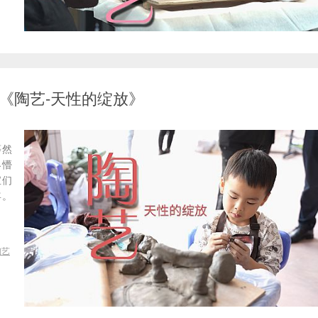
《陶艺-天性的绽放》
蓦然
界懵
宝们
年。
陶艺