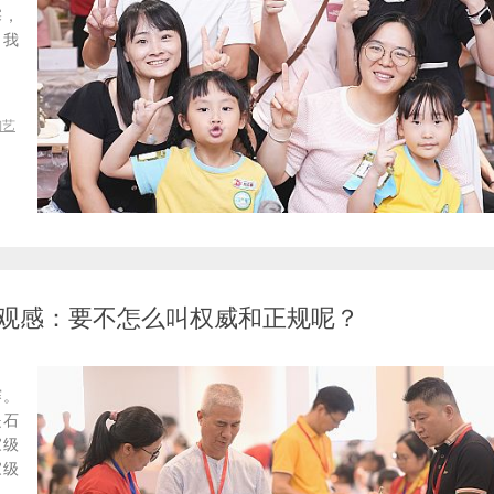
塞，
 我
陶艺
观感：要不怎么叫权威和正规呢？
赛。
是石
家级
家级