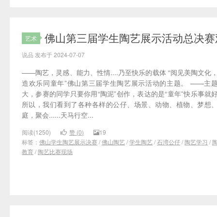
佛山第三届学生陶艺展示活动总决赛
艺术
说品 发布于 2024-07-07
——陶艺，灵感、能力、性情....乃至快乐的载体 “阅见美陶文化
造欢乐同童年”佛山第三届学生陶艺展示活动的主题。 ——主
大，参赛的同学只要你用“陶泥”创作，表达的是“童年”快乐事就
所以，我们看到了各种各样的公仔、场景、动物、植物、梦想
庭，聚会......天马行空...
阅读(1250)
赞 (
0
)
19
标签：
佛山学生陶艺展示决赛
/
佛山陶艺
/
学生陶艺
/
石湾公仔
/
陶艺学习
/
教育
/
陶艺比赛现场