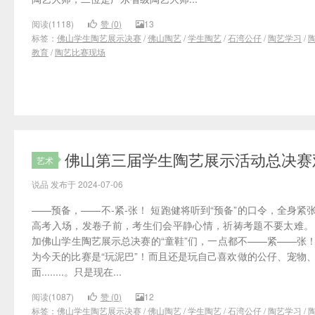
阅读(1118)
赞 (
0
)
13
标签：
佛山学生陶艺展示决赛
/
佛山陶艺
/
学生陶艺
/
石湾公仔
/
陶艺学习
/
教育
/
陶艺比赛现场
佛山第三届学生陶艺展示活动总决赛
艺术
说品 发布于 2024-07-06
——预备，——不-紧-张！ 短跑健将听到“预备”的口令，全身紧
高考入场，发卷子前，考生们会平静心情，祈祷考题不要太难。
加佛山学生陶艺展示总决赛的“童鞋”们，一点都不——紧——张
为今天的比赛是“玩泥巴”！而且还是玩自己喜欢做的公仔、宠物
面........。只是现在...
阅读(1087)
赞 (
0
)
12
标签：
佛山学生陶艺展示决赛
/
佛山陶艺
/
学生陶艺
/
石湾公仔
/
陶艺学习
/