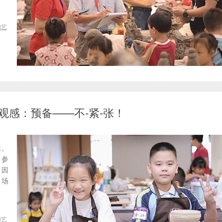
陶艺
观感：预备——不-紧-张！
张。
 参
！因
、场
陶艺