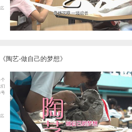
陶艺
《陶艺-做自己的梦想》
每个
我们
3号
陶艺