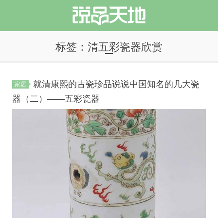
标签：清五彩瓷器欣赏
就清康熙的古瓷珍品说说中国知名的几大瓷
家居
说品天地
器（二）——五彩瓷器