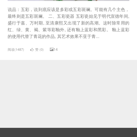
说品：五彩，说到底应该是多彩或五彩斑斓。可能有几个主色，
最终则是五彩斑斓。 二、五彩瓷器 五彩瓷始见于明代宣德年间,
盛行于嘉、万时期, 至清康熙又出现了新的高潮。这时除常用的
红、绿、黄、褐、紫等彩釉外, 还有釉上蓝彩和黑彩。 釉上蓝彩
的使用代替了青花的作品, 其艺术效果不亚于青...
14
阅读(1487)
赞 (
0
)