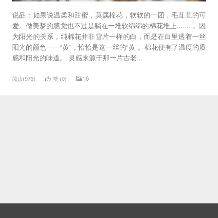
说品：如果说温柔和甜蜜，莫属棉花，软软的一团，毛茸茸的可
爱。做美梦的感觉也不过是躺在一堆软绵绵的棉花堆上....... 。因
为阳光的关系，纯棉花并非雪片一样的白，而是在白里透着一丝
阳光的颜色——“黄”，恰恰是这一丝的“黄”。棉花便有了温度的质
感和阳光的味道。 灵感来源于那一片古老...
16
阅读(973)
赞 (
0
)