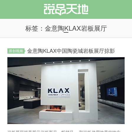
标签：金意陶KLAX岩板展厅
金意陶KLAX中国陶瓷城岩板展厅掠影
原创视频
说品天地
岩板展厅就是展示岩板新品、畅销品， 和岩板使用效果的地方。