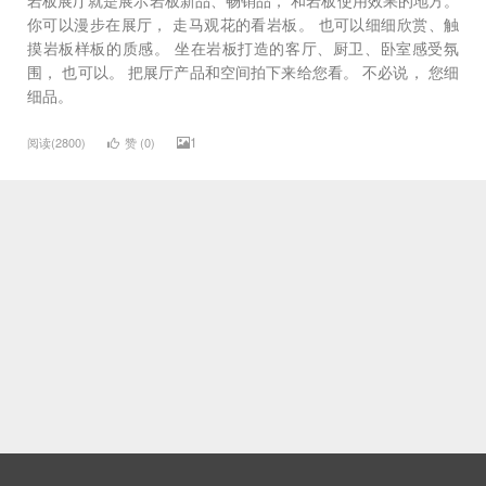
你可以漫步在展厅， 走马观花的看岩板。 也可以细细欣赏、触
摸岩板样板的质感。 坐在岩板打造的客厅、厨卫、卧室感受氛
围， 也可以。 把展厅产品和空间拍下来给您看。 不必说， 您细
细品。
1
阅读(2800)
赞 (
0
)