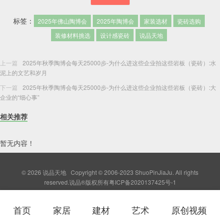
标签：
2025年佛山陶博会
2025年陶博会
家装选材
瓷砖选购
装修材料挑选
设计感瓷砖
说品天地
上一篇
2025年秋季陶博会每天25000步-为什么进这些企业拍这些岩板（瓷砖）:水
泥上的文艺和岁月
下一篇
2025年秋季陶博会每天25000步-为什么进这些企业拍这些岩板（瓷砖）:大
企业的“细心事”
相关推荐
暂无内容！
© 2026
说品天地
Copyright © 2006-2023 ShuoPinJiaJu. All rights
reserved.说品®版权所有
粤ICP备2020137425号-1
首页
家居
建材
艺术
原创视频