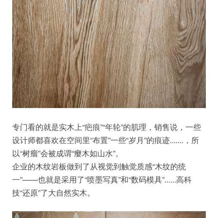
专门看的就是实木上“疤痕”“年轮”的肌理，销售说，一些
设计师都喜欢在空间里“布置”一些“岁月”的痕迹.......，所
以“树瘤”会被成谓“瘿木如山水”。
企业的木纹岩板做到了从视觉到触觉质感“木纹的统
一”——也就是采用了“喷墨写真”和“数码模具”......高科
技“还原”了大自然实木。