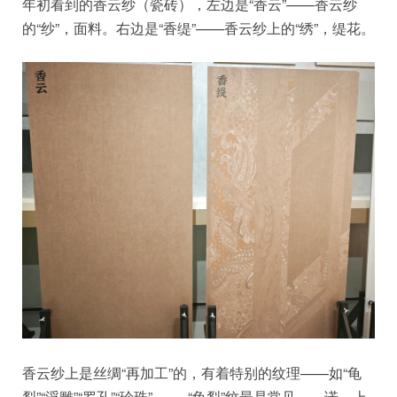
年初看到的香云纱（瓷砖），左边是“香云”——香云纱
的“纱”，面料。右边是“香缇”——香云纱上的“绣”，缇花。
香云纱上是丝绸“再加工”的，有着特别的纹理——如“龟
裂”“浮雕”“罗孔”“珍珠”......，“龟裂”纹最是常见——诺，上