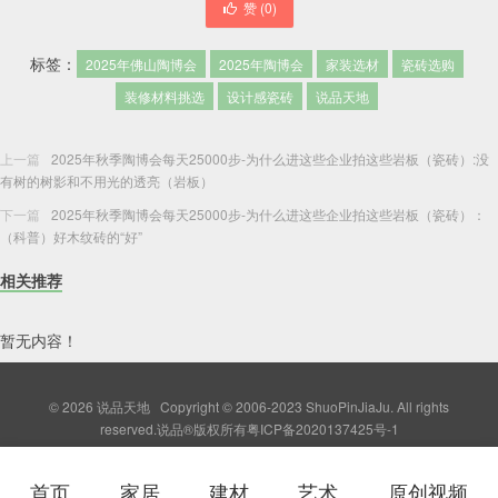
赞 (
0
)
标签：
2025年佛山陶博会
2025年陶博会
家装选材
瓷砖选购
装修材料挑选
设计感瓷砖
说品天地
上一篇
2025年秋季陶博会每天25000步-为什么进这些企业拍这些岩板（瓷砖）:没
有树的树影和不用光的透亮（岩板）
下一篇
2025年秋季陶博会每天25000步-为什么进这些企业拍这些岩板（瓷砖）：
（科普）好木纹砖的“好”
相关推荐
暂无内容！
© 2026
说品天地
Copyright © 2006-2023 ShuoPinJiaJu. All rights
reserved.说品®版权所有
粤ICP备2020137425号-1
首页
家居
建材
艺术
原创视频