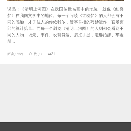
说品：《清明上河图》在我国传世名画中的地位，就像《红楼
梦》在我国文学中的地位。每一个阅读《红楼梦》的人都会有不
同的感触，才子佳人的你侬我侬，管事掌柜的巧妙运作，官场吏
部的算计掂量。而每一个浏览《清明上河图》的人则都会看到不
同的人物、场景、事件。农耕货运、肩扛手提，迎娶婚嫁、车走
船...
21
阅读(1662)
赞 (
1
)