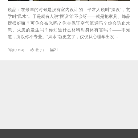
说品：在最早的时候是没有室内设计的，平常人说叫“摆设”，玄
学叫“风水”。于是就有人说“摆设”谁不会呀——就是把家具、饰品
摆摆好嘛？可你会布光吗？你会保证空气流通吗？你会防止水
患、火患的发生吗？你知道什么材料对身体有害吗？——不知
道，所以你不专业。“风水”就更玄了，仅仅从心理学出发...
21
阅读(1194)
赞 (
1
)