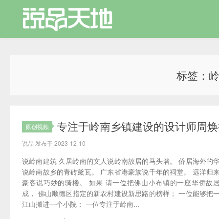
标签：
专注于岭南乡镇建设的设计师周焕
原创视频
说品 发布于 2023-12-10
说岭南建筑 久居岭南的文人说岭南故居的马头墙。 侨居海外的
说岭南故乡的青砖黛瓦。 广东省港豪族说千年的祠堂。 远洋归
豪客说巧妙的骑楼。 如果 请一位把佛山小布镇的一座华侨故
成， 佛山顺德区指定的新农村建设新思路的榜样； 一位能够把
江山搬进一个小院； 一位专注于岭南...