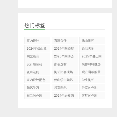
热门标签
室内设计
石湾公仔
佛山陶艺
2024年佛山潭
2024年陶瓷展
说品天地
州陶瓷展
会
陶艺教育
2025年陶博会
2025年佛山陶
博会
设计感瓷砖
家装选材
装修材料挑选
瓷砖选购
陶艺比赛现场
现在岩板的最
新表现
室内设计配色
佛山学生陶艺
学生陶艺
展示决赛
陶艺学习
居室配色
卧室的色彩
厨卫的色彩
2024年岩板陶
客厅的色彩
瓷走向