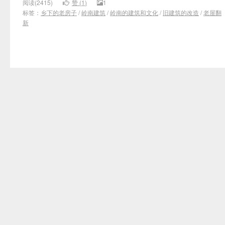
阅读(2415)
赞 (
1
)
1
标签：
乡下的老房子
/
岭南建筑
/
岭南的建筑和文化
/
旧建筑的改造
/
老屋翻
新