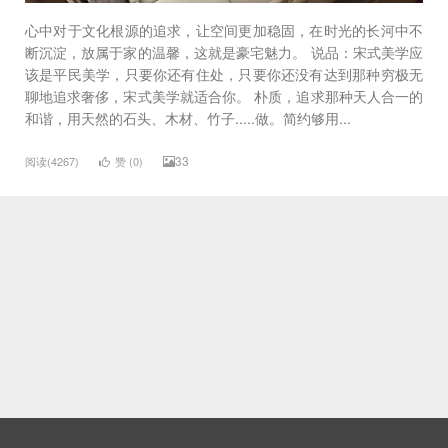
心中对于文化根源的追求，让空间更加稳固，在时光的长河中不
断沉淀，放属于家的温馨，这就是豪宅魅力。 说品：宋式美学应
该是平民美学，只要你还有住处，只要你还没有达到那种穷极无
聊地追求奢侈，宋式美学就适合你。 朴质，追求那种天人合一的
和谐，用天然的石头、木材、竹子.....做。简约够用...
33
阅读(4267)
赞 (
0
)