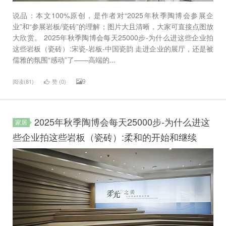
说品：本文100%原创，是作者对“2025年秋季陶博会参展企
业”和“参展岩板/瓷砖”的理解；图片大且清晰，大家可直接点图放
大欣赏。 2025年秋季陶博会每天25000步-为什么进这些企业拍
这些岩板（瓷砖）:宋瓷-岩板-中国瓷韵 走进企业的展厅，还是被
儒雅的氛围“感动”了——高端的...
9
阅读(81)
赞 (
0
)
2025年秋季陶博会每天25000步-为什么进这
家居
些企业拍这些岩板（瓷砖）:柔和的开始和继续