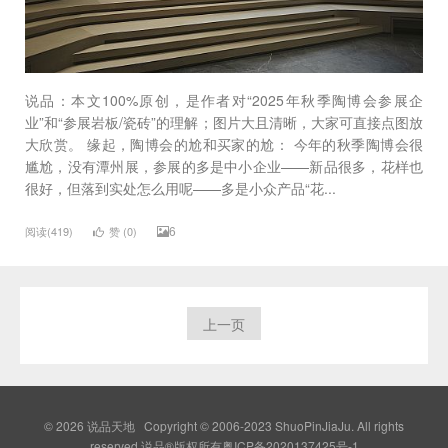
说品：本文100%原创，是作者对“2025年秋季陶博会参展企
业”和“参展岩板/瓷砖”的理解；图片大且清晰，大家可直接点图放
大欣赏。 缘起，陶博会的尬和买家的尬： 今年的秋季陶博会很
尴尬，没有潭州展，参展的多是中小企业——新品很多，花样也
很好，但落到实处怎么用呢——多是小众产品“花...
6
阅读(419)
赞 (
0
)
上一页
© 2026
说品天地
Copyright © 2006-2023 ShuoPinJiaJu. All rights
reserved.说品®版权所有
粤ICP备2020137425号-1