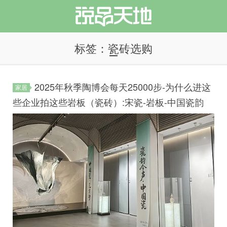
标签：瓷砖选购
2025年秋季陶博会每天25000步-为什么进这
家居
说品天地
些企业拍这些岩板（瓷砖）:宋瓷-岩板-中国瓷韵