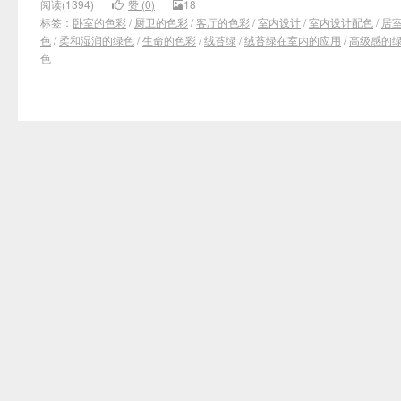
阅读(1394)
赞 (
0
)
18
标签：
卧室的色彩
/
厨卫的色彩
/
客厅的色彩
/
室内设计
/
室内设计配色
/
居
色
/
柔和湿润的绿色
/
生命的色彩
/
绒苔绿
/
绒苔绿在室内的应用
/
高级感的
色