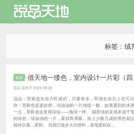
标签：绒
借天地一缕色，室内设计一片彩（四）
家居
说品 发布于 2024-05-08
说品：苔藓是生命力旺盛的，只要有水，即便在岩石上也可
存；苔藓也是柔软的，绿油油的一片地毯一般，如果遇到的水
一点，苔藓就会变得深绿——海绵一样。 绒苔绿的灵感来源于
的绿色，绿油油的一片，柔软而养眼，加上少数几成的黑色就
格外沉着、柔和。 当我们漫步大自然时，发现柔软在...