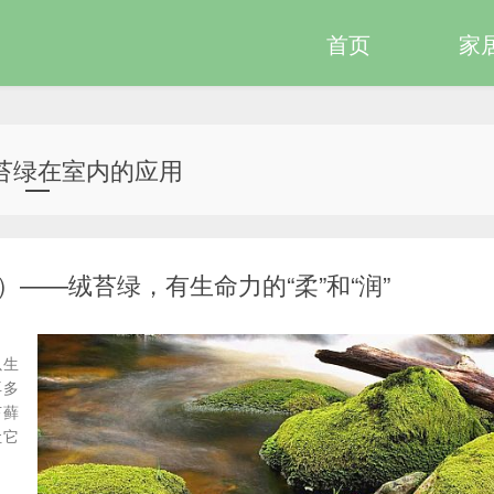
首页
家
苔绿在室内的应用
——绒苔绿，有生命力的“柔”和“润”
以生
再多
苔藓
让它