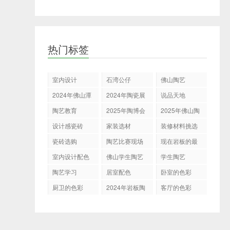
热门标签
室内设计
石湾公仔
佛山陶艺
2024年佛山潭
2024年陶瓷展
说品天地
州陶瓷展
会
陶艺教育
2025年陶博会
2025年佛山陶
博会
设计感瓷砖
家装选材
装修材料挑选
瓷砖选购
陶艺比赛现场
现在岩板的最
新表现
室内设计配色
佛山学生陶艺
学生陶艺
展示决赛
陶艺学习
居室配色
卧室的色彩
厨卫的色彩
2024年岩板陶
客厅的色彩
瓷走向