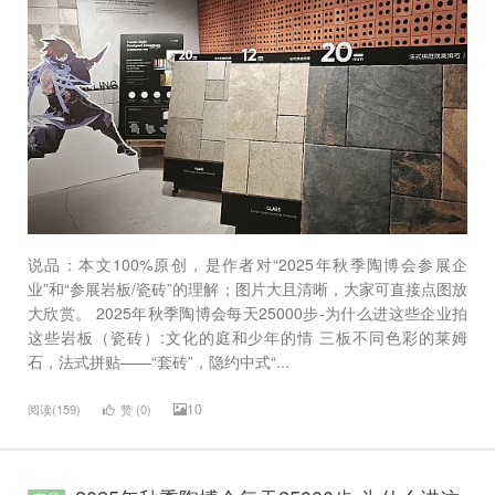
说品：本文100%原创，是作者对“2025年秋季陶博会参展企
业”和“参展岩板/瓷砖”的理解；图片大且清晰，大家可直接点图放
大欣赏。 2025年秋季陶博会每天25000步-为什么进这些企业拍
这些岩板（瓷砖）:文化的庭和少年的情 三板不同色彩的莱姆
石，法式拼贴——“套砖”，隐约中式“...
10
阅读(159)
赞 (
0
)