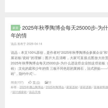
2025年秋季陶博会每天25000步
家居
年的情
说品 发布于 2026-04-14
说品：本文100%原创，是作者对“2025年秋季陶博会参展企业”和
展岩板/瓷砖”的理解；图片大且清晰，大家可直接点图放大欣
2025年秋季陶博会每天25000步-为什么进这些企业拍这些岩板
砖）:文化的庭和少年的情 三板不同色彩的莱姆石，法式拼贴——
砖”，隐约中式“...
阅读(157)
赞 (
0
)
10
标签：
2025年佛山陶博会
/
2025年陶博会
/
家装选材
/
瓷砖选购
/
装修材料
/
设计感瓷砖
/
说品天地