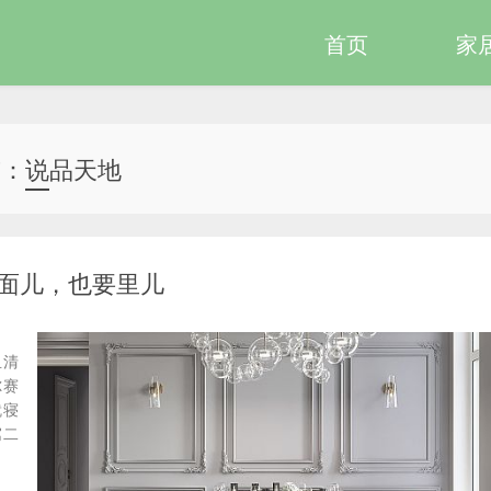
首页
家
签：说品天地
面儿，也要里儿
且清
尔赛
就寝
寓二