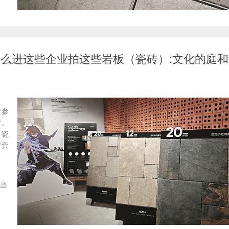
-为什么进这些企业拍这些岩板（瓷砖）:文化的庭
“参
赏。
（瓷
“套
挑选