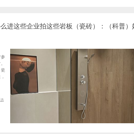
-为什么进这些企业拍这些岩板（瓷砖）：（科普）
“参
赏。
（瓷
候，
挑选