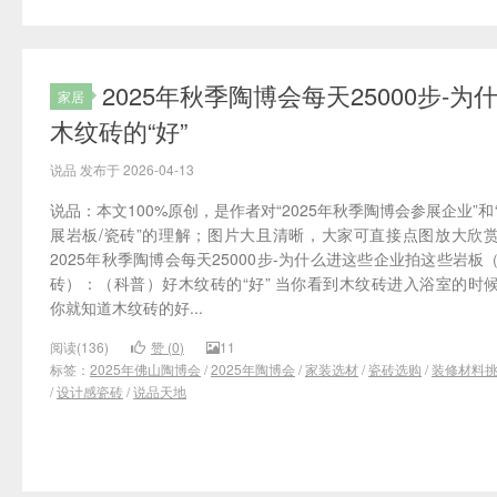
2025年秋季陶博会每天25000步
家居
木纹砖的“好”
说品 发布于 2026-04-13
说品：本文100%原创，是作者对“2025年秋季陶博会参展企业”和
展岩板/瓷砖”的理解；图片大且清晰，大家可直接点图放大欣
2025年秋季陶博会每天25000步-为什么进这些企业拍这些岩板
砖）：（科普）好木纹砖的“好” 当你看到木纹砖进入浴室的时
你就知道木纹砖的好...
阅读(136)
赞 (
0
)
11
标签：
2025年佛山陶博会
/
2025年陶博会
/
家装选材
/
瓷砖选购
/
装修材料
/
设计感瓷砖
/
说品天地