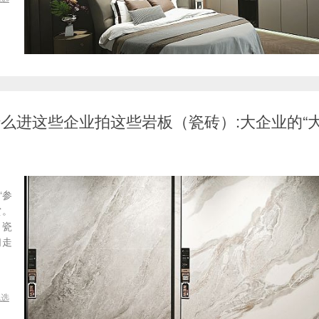
-为什么进这些企业拍这些岩板（瓷砖）:大企业的“
“参
赏。
（瓷
们走
挑选