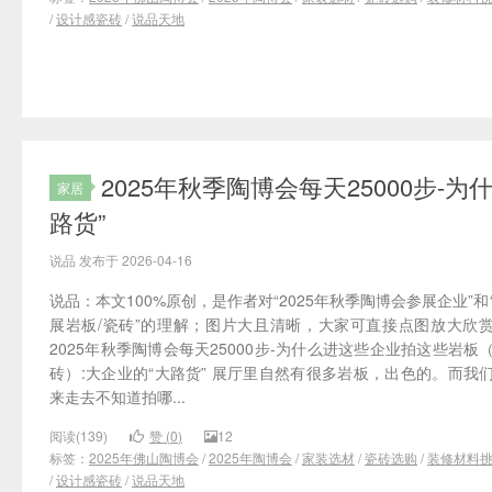
/
设计感瓷砖
/
说品天地
2025年秋季陶博会每天25000步
家居
路货”
说品 发布于 2026-04-16
说品：本文100%原创，是作者对“2025年秋季陶博会参展企业”和
展岩板/瓷砖”的理解；图片大且清晰，大家可直接点图放大欣
2025年秋季陶博会每天25000步-为什么进这些企业拍这些岩板
砖）:大企业的“大路货” 展厅里自然有很多岩板，出色的。而我
来走去不知道拍哪...
阅读(139)
赞 (
0
)
12
标签：
2025年佛山陶博会
/
2025年陶博会
/
家装选材
/
瓷砖选购
/
装修材料
/
设计感瓷砖
/
说品天地