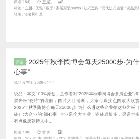
阅读(164)
赞 (
0
)
8
标签：
主卧
/
优雅
/
客厅
/
家居家装howto
/
法式室内
/
现代法式轻奢
/
说品天
轻奢
/
轻奢风打造
2025年秋季陶博会每天25000步
家居
心事”
说品 发布于 2026-04-17
说品：本文100%原创，是作者对“2025年秋季陶博会参展企业”和
展岩板/瓷砖”的理解；图片大且清晰，大家可直接点图放大欣
2025年秋季陶博会每天25000步-为什么进这些企业拍这些岩板
砖）:大企业的“细心事” 企业是个大企业，瓷砖岩板多，渠道也
有点像唐朝诗人中...
阅读(138)
赞 (
0
)
8
标签：
2025年佛山陶博会
/
2025年陶博会
/
家装选材
/
瓷砖选购
/
装修材料