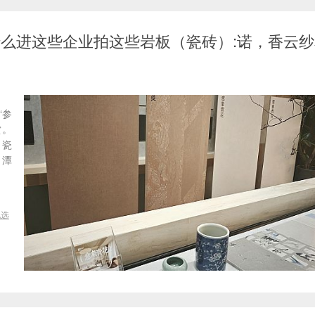
-为什么进这些企业拍这些岩板（瓷砖）:诺，香云
“参
赏。
（瓷
，潭
挑选