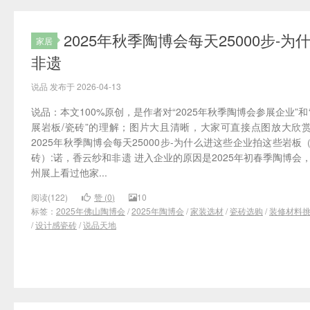
2025年秋季陶博会每天25000步
家居
非遗
说品 发布于 2026-04-13
说品：本文100%原创，是作者对“2025年秋季陶博会参展企业”和
展岩板/瓷砖”的理解；图片大且清晰，大家可直接点图放大欣
2025年秋季陶博会每天25000步-为什么进这些企业拍这些岩板
砖）:诺，香云纱和非遗 进入企业的原因是2025年初春季陶博会
州展上看过他家...
阅读(122)
赞 (
0
)
10
标签：
2025年佛山陶博会
/
2025年陶博会
/
家装选材
/
瓷砖选购
/
装修材料
/
设计感瓷砖
/
说品天地