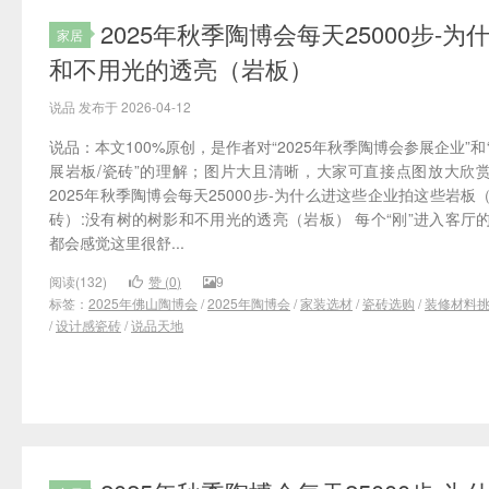
2025年秋季陶博会每天25000步
家居
和不用光的透亮（岩板）
说品 发布于 2026-04-12
说品：本文100%原创，是作者对“2025年秋季陶博会参展企业”和
展岩板/瓷砖”的理解；图片大且清晰，大家可直接点图放大欣
2025年秋季陶博会每天25000步-为什么进这些企业拍这些岩板
砖）:没有树的树影和不用光的透亮（岩板） 每个“刚”进入客厅
都会感觉这里很舒...
阅读(132)
赞 (
0
)
9
标签：
2025年佛山陶博会
/
2025年陶博会
/
家装选材
/
瓷砖选购
/
装修材料
/
设计感瓷砖
/
说品天地