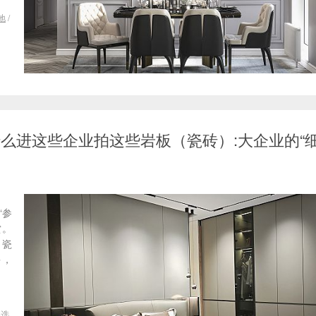
地
/
-为什么进这些企业拍这些岩板（瓷砖）:大企业的“
“参
赏。
（瓷
多，
挑选