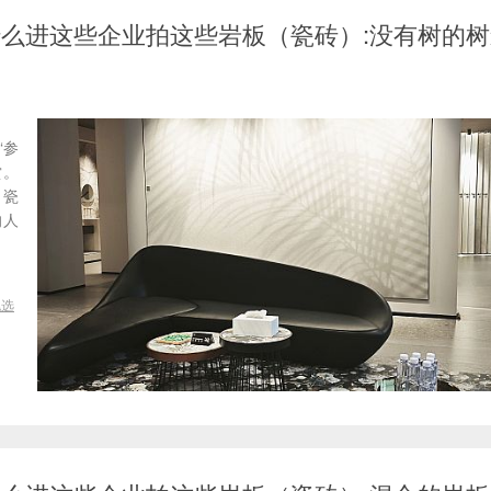
-为什么进这些企业拍这些岩板（瓷砖）:没有树的
“参
赏。
（瓷
的人
挑选