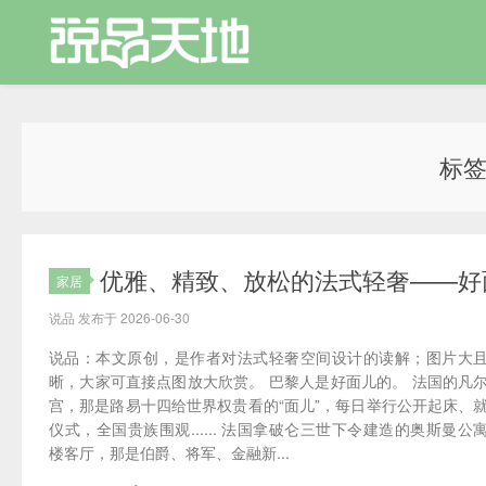
标
优雅、精致、放松的法式轻奢——好
家居
说品 发布于 2026-06-30
说品：本文原创，是作者对法式轻奢空间设计的读解；图片大
晰，大家可直接点图放大欣赏。 巴黎人是好面儿的。 法国的凡
宫，那是路易十四给世界权贵看的“面儿”，每日举行公开起床、
仪式，全国贵族围观...... 法国拿破仑三世下令建造的奥斯曼公
楼客厅，那是伯爵、将军、金融新...