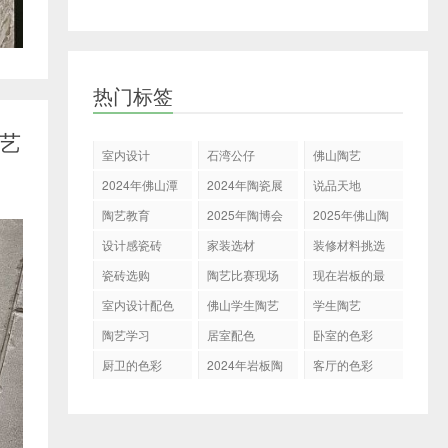
热门标签
文艺
室内设计
石湾公仔
佛山陶艺
2024年佛山潭
2024年陶瓷展
说品天地
州陶瓷展
会
陶艺教育
2025年陶博会
2025年佛山陶
博会
设计感瓷砖
家装选材
装修材料挑选
瓷砖选购
陶艺比赛现场
现在岩板的最
新表现
室内设计配色
佛山学生陶艺
学生陶艺
展示决赛
陶艺学习
居室配色
卧室的色彩
厨卫的色彩
2024年岩板陶
客厅的色彩
瓷走向