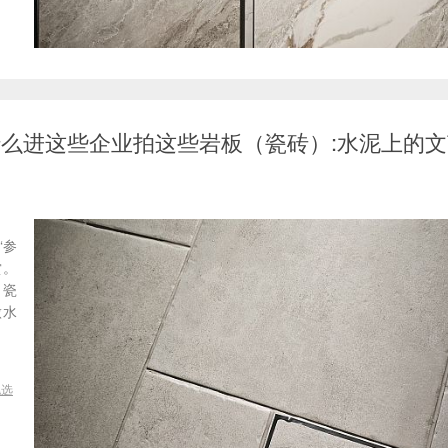
-为什么进这些企业拍这些岩板（瓷砖）:水泥上的
“参
赏。
（瓷
做水
挑选