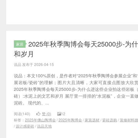
2025年秋季陶博会每天25000步
家居
和岁月
说品 发布于 2026-04-15
说品：本文100%原创，是作者对“2025年秋季陶博会参展企业”和
展岩板/瓷砖”的理解；图片大且清晰，大家可直接点图放大欣
2025年秋季陶博会每天25000步-为什么进这些企业拍这些岩板
砖）:水泥上的文艺和岁月 展厅里一排排的“水泥板”，企业一直
泥砖。 现代的、...
阅读(140)
赞 (
0
)
12
标签：
2025年佛山陶博会
/
2025年陶博会
/
家装选材
/
瓷砖选购
/
装修材料
/
设计感瓷砖
/
说品天地