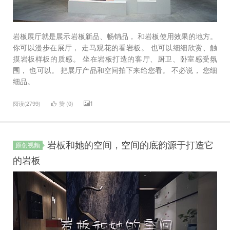
岩板展厅就是展示岩板新品、畅销品， 和岩板使用效果的地方。
你可以漫步在展厅， 走马观花的看岩板。 也可以细细欣赏、触
摸岩板样板的质感。 坐在岩板打造的客厅、厨卫、卧室感受氛
围， 也可以。 把展厅产品和空间拍下来给您看。 不必说， 您细
细品。
1
阅读(2799)
赞 (
0
)
岩板和她的空间，空间的底韵源于打造它
原创视频
的岩板