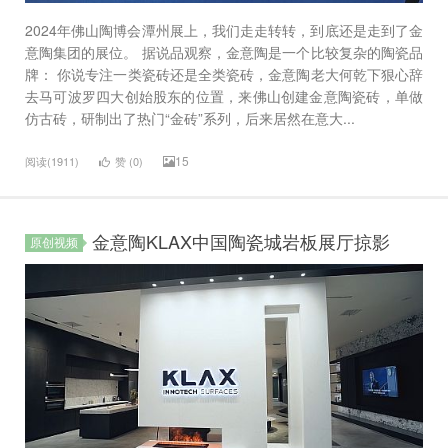
2024年佛山陶博会潭州展上，我们走走转转，到底还是走到了金
意陶集团的展位。 据说品观察，金意陶是一个比较复杂的陶瓷品
牌： 你说专注一类瓷砖还是全类瓷砖，金意陶老大何乾下狠心辞
去马可波罗四大创始股东的位置，来佛山创建金意陶瓷砖，单做
仿古砖，研制出了热门“金砖”系列，后来居然在意大...
15
阅读(1911)
赞 (
0
)
金意陶KLAX中国陶瓷城岩板展厅掠影
原创视频