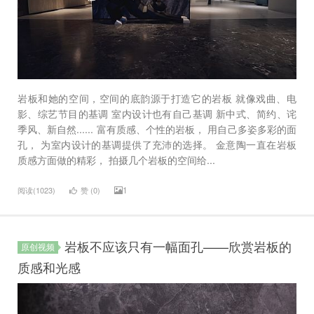
岩板和她的空间，空间的底韵源于打造它的岩板 就像戏曲、电
影、综艺节目的基调 室内设计也有自己基调 新中式、简约、诧
季风、新自然...... 富有质感、个性的岩板， 用自己多姿多彩的面
孔， 为室内设计的基调提供了充沛的选择。 金意陶一直在岩板
质感方面做的精彩， 拍摄几个岩板的空间给...
1
阅读(1023)
赞 (
0
)
岩板不应该只有一幅面孔——欣赏岩板的
原创视频
质感和光感