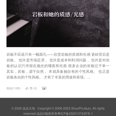
岩板不应该只有一幅面孔——欣赏岩板的质感和光感 瓷砖背后是
岩板。 也许是市场迟滞， 也许是成本和利润问题， 也许是对岩
板的认识只停留在抛光的哑面和光面 很多企业的岩板过于单一
其实，岩板，源于自然， 本就具备她自有的个性风格。 也正是
岩板各自的个性风格。 才有了丰富的用途和表现。...
1
阅读(1185)
赞 (
0
)
© 2026
说品天地
Copyright © 2006-2023 ShuoPinJiaJu. All rights
reserved.说品®版权所有
粤ICP备2020137425号-1