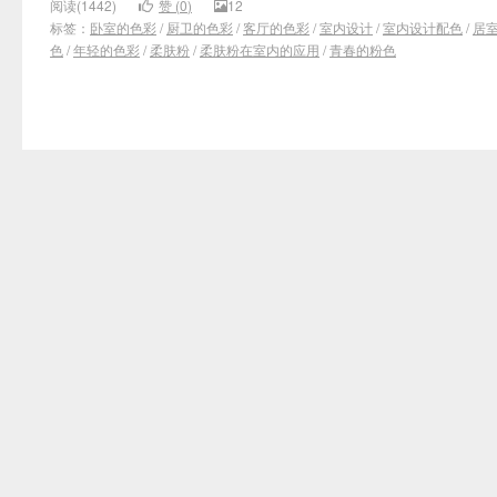
阅读(1442)
赞 (
0
)
12
标签：
卧室的色彩
/
厨卫的色彩
/
客厅的色彩
/
室内设计
/
室内设计配色
/
居
色
/
年轻的色彩
/
柔肤粉
/
柔肤粉在室内的应用
/
青春的粉色