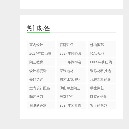
热门标签
室内设计
石湾公仔
佛山陶艺
2024年佛山潭
2024年陶瓷展
说品天地
州陶瓷展
会
陶艺教育
2025年陶博会
2025年佛山陶
博会
设计感瓷砖
家装选材
装修材料挑选
瓷砖选购
陶艺比赛现场
现在岩板的最
新表现
室内设计配色
佛山学生陶艺
学生陶艺
展示决赛
陶艺学习
居室配色
卧室的色彩
厨卫的色彩
2024年岩板陶
客厅的色彩
瓷走向