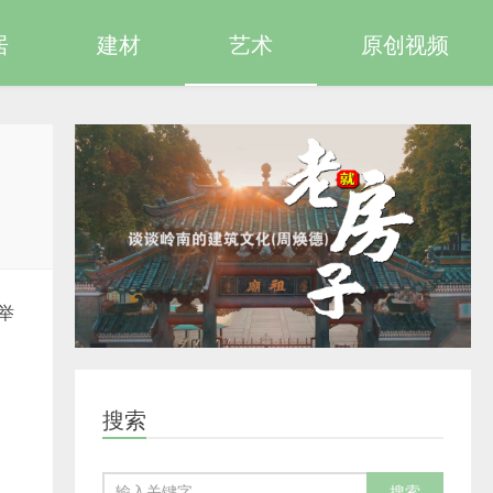
居
建材
艺术
原创视频
举
：
搜索