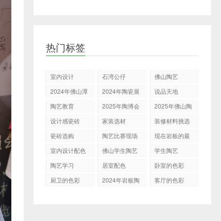
热门标签
室内设计
石湾公仔
佛山陶艺
2024年佛山潭
2024年陶瓷展
说品天地
州陶瓷展
会
陶艺教育
2025年陶博会
2025年佛山陶
博会
设计感瓷砖
家装选材
装修材料挑选
瓷砖选购
陶艺比赛现场
现在岩板的最
新表现
室内设计配色
佛山学生陶艺
学生陶艺
展示决赛
陶艺学习
居室配色
卧室的色彩
厨卫的色彩
2024年岩板陶
客厅的色彩
瓷走向