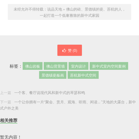
未经允许不得转载：
说品天地
»
佛山的砖、景德镇的瓷、苏杭的人，
一起打造一个低奢雅致的新中式家园
赞 (
0
)
标签：
佛山岩板
佛山背景墙
室内设计
新中式室内空间案例
景德镇瓷板画
苏杭新中式空间
上一篇
一个客、餐厅说现代风和新中式的琴瑟和鸣
下一篇
一个让你拥有一片“聚会、赏月、观海、听雨、闲读... ”天地的大露台，新中
式户外之美
相关推荐
暂无内容！