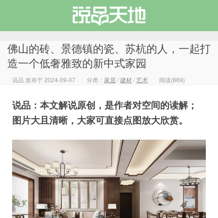
佛山的砖、景德镇的瓷、苏杭的人，一起打
造一个低奢雅致的新中式家园
说品 发布于 2024-09-07
分类：
家居
/
建材
/
艺术
阅读(869)
说品天地
说品：本文解说原创，是作者对空间的读解；
图片大且清晰，大家可直接点图放大欣赏。