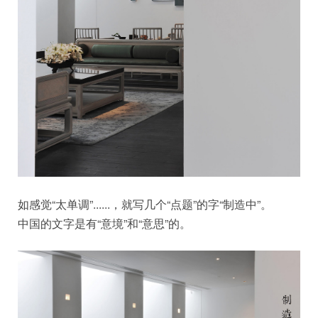
如感觉“太单调”......，就写几个“点题”的字“制造中”。
中国的文字是有“意境”和“意思”的。