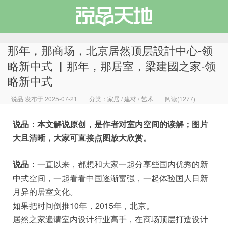
那年，那商场，北京居然顶层設計中心-领
略新中式 ▏那年，那居室，梁建國之家-领
略新中式
说品天地
说品 发布于 2025-07-21
分类：
家居
/
建材
/
艺术
阅读(1277)
说品：本文解说原创，是作者对室内空间的读解；图片
大且清晰，大家可直接点图放大欣赏。
说品：
一直以来，都想和大家一起分享些国内优秀的新
中式空间，一起看看中国逐渐富强，一起体验国人日新
月异的居室文化。
如果把时间倒推10年，2015年，北京。
居然之家遍请室内设计行业高手，在商场顶层打造设计