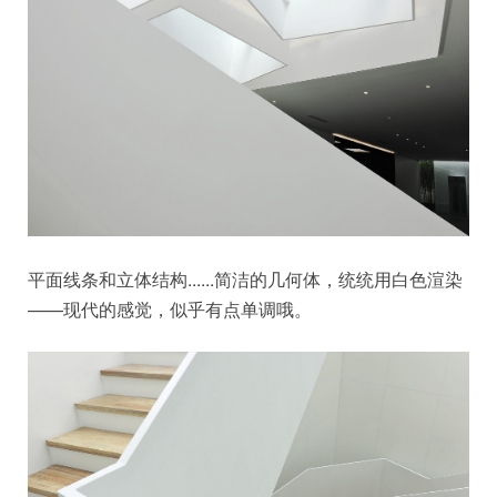
平面线条和立体结构......简洁的几何体，统统用白色渲染
——现代的感觉，似乎有点单调哦。