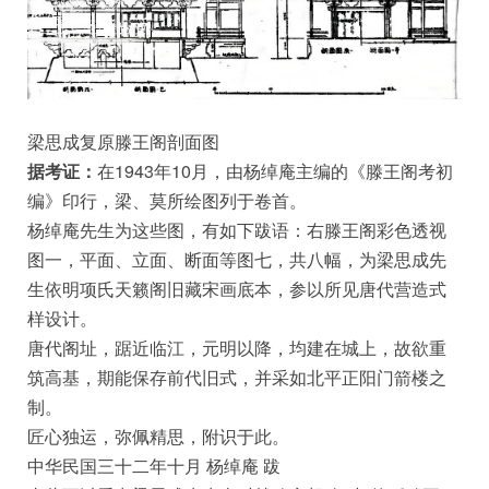
梁思成复原滕王阁剖面图
据考证：
在1943年10月，由杨绰庵主编的《滕王阁考初
编》印行，梁、莫所绘图列于卷首。
杨绰庵先生为这些图，有如下跋语：右滕王阁彩色透视
图一，平面、立面、断面等图七，共八幅，为梁思成先
生依明项氏天籁阁旧藏宋画底本，参以所见唐代营造式
样设计。
唐代阁址，踞近临江，元明以降，均建在城上，故欲重
筑高基，期能保存前代旧式，并采如北平正阳门箭楼之
制。
匠心独运，弥佩精思，附识于此。
中华民国三十二年十月 杨绰庵 跋