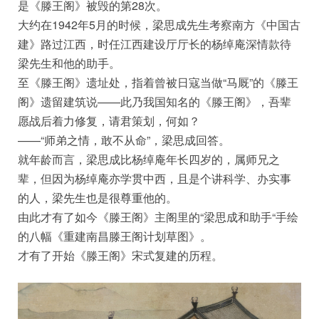
是《滕王阁》被毁的第28次。
大约在1942年5月的时候，梁思成先生考察南方《中国古
建》路过江西，时任江西建设厅厅长的杨绰庵深情款待
梁先生和他的助手。
至《滕王阁》遗址处，指着曾被日寇当做“马厩”的《滕王
阁》遗留建筑说——此乃我国知名的《滕王阁》，吾辈
愿战后着力修复，请君策划，何如？
——“师弟之情，敢不从命”，梁思成回答。
就年龄而言，梁思成比杨绰庵年长四岁的，属师兄之
辈，但因为杨绰庵亦学贯中西，且是个讲科学、办实事
的人，梁先生也是很尊重他的。
由此才有了如今《滕王阁》主阁里的“梁思成和助手“手绘
的八幅《重建南昌滕王阁计划草图》。
才有了开始《滕王阁》宋式复建的历程。