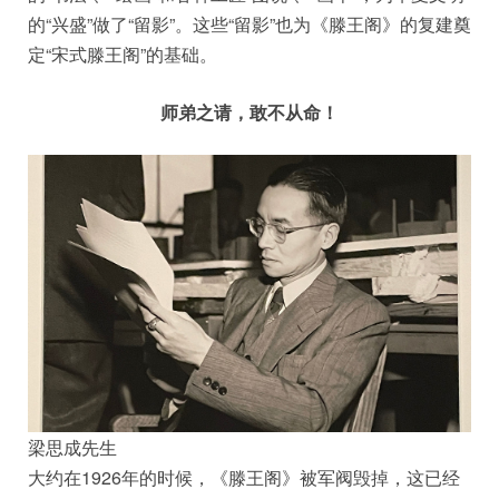
的“兴盛”做了“留影”。这些“留影”也为《滕王阁》的复建奠
定“宋式滕王阁”的基础。
师弟之请，敢不从命！
梁思成先生
大约在1926年的时候，《滕王阁》被军阀毁掉，这已经