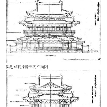
梁思成复原滕王阁立面图