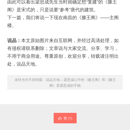
由此可以看出梁思成先生当时就确定想“复建”的《滕王
阁》是宋式的，只是说要“参考”唐代的建筑。
下一篇，我们将说一下现在南昌的《滕王阁》——主阁
楼。
说品：
本文原始图片来自互联网，并经过高清处理，如
有侵权请联系删除；文章说与大家交流、分享、学习，
不用于商业用途。尊重原创，欢迎分享，转载请注明出
处，说品天地。
未经允许不得转载：
说品天地
»
梁思成心中的《滕王阁》和《滕王
阁》里梁思成的手稿
赞 (
1
)