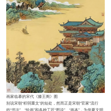
画家临摹的宋代《滕王阁》图
别说宋朝“积弱重文”的短处，然而正是宋朝“官家”流行
的“书法”、“绘画”和各种工匠“图说”、“画本”，为华夏文明