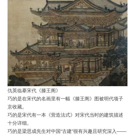
仇英临摹宋代《滕王阁》
巧的是在宋代的名画里有一幅《滕王阁》图被明代项子
京收藏。
巧的是宋代有一本《营造法式》对宋代当时的建筑描述
十分详细。
巧的是梁思成先生对中国“古建”很有兴趣且研究深入——