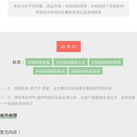
未经允许不得转载：
说品天地
»
木纹砖的境界，木纹砖除了木材的种
类还有木材经历沧桑的表现以及使用效果
赞 (
0
)
标签：
木纹砖和岩板
木纹砖岩板的人文
木纹砖岩板的种类
木纹砖岩板的表现
高端的木纹砖岩板
上一篇
东鹏瓷砖-爱艺术-爱家，在东鹏总部店面看东鹏瓷砖营造的家
下一篇
禅泉养生SPA 做SPA就应该做全身心的，让每个细胞都充满活力，这就需要
一个绝美的度假地了
相关推荐
暂无内容！