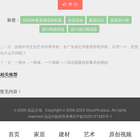
赞 (
3
)
标签：
2024年家居潮流和机遇
企业活动
家居论坛
家居设计师
设计和供应链
设计设计桃花源
上一篇
全国中华文化艺术传承学校，全广东省艺术教育特色学校，石湾一小，究竟
头什么不同呢？
下一篇
一滴水，一座城，一个国家——说说国宴粉彩餐具的精妙
相关推荐
暂无内容！
© 2026
说品天地
Copyright © 2006-2023 ShuoPinJiaJu. All rights
reserved.说品®版权所有
粤ICP备2020137425号-1
首页
家居
建材
艺术
原创视频