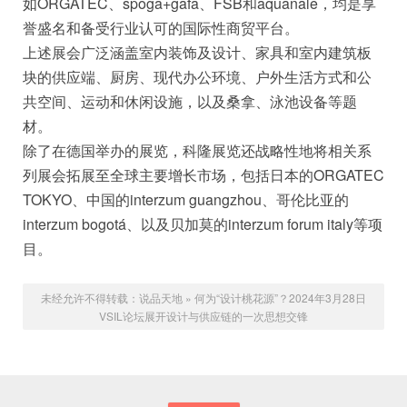
如ORGATEC、spoga+gafa、FSB和aquanale，均是享
誉盛名和备受行业认可的国际性商贸平台。
上述展会广泛涵盖室内装饰及设计、家具和室内建筑板
块的供应端、厨房、现代办公环境、户外生活方式和公
共空间、运动和休闲设施，以及桑拿、泳池设备等题
材。
除了在德国举办的展览，科隆展览还战略性地将相关系
列展会拓展至全球主要增长市场，包括日本的ORGATEC
TOKYO、中国的interzum guangzhou、哥伦比亚的
interzum bogotá、以及贝加莫的interzum forum italy等项
目。
未经允许不得转载：
说品天地
»
何为“设计桃花源”？2024年3月28日
VSIL论坛展开设计与供应链的一次思想交锋