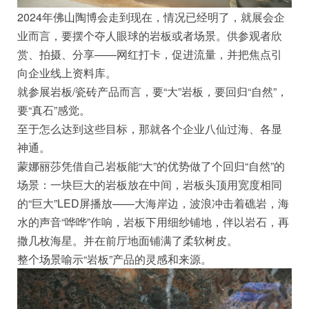
2024年佛山陶博会走到现在，情况已经明了，就展会企
业而言，要摆个夺人眼球的岩板或者场景。供参观者欣
赏、拍摄、分享——网红打卡，促进流量，并把焦点引
向企业线上资料库。
就参展岩板/瓷砖产品而言，要“大”岩板，要回归“自然”，
要“真石”感觉。
至于怎么达到这些目标，那就各个企业八仙过海、各显
神通。
蒙娜丽莎凭借自己岩板能“大”的优势做了个回归“自然”的
场景：一块巨大的岩板放在中间，岩板头顶用宽度相同
的“巨大”LED屏播放——大海岸边，波浪冲击着礁岩，海
水的声音“哗哗”作响，岩板下用细纱铺地，伴以岩石，再
撒几枚海星。并在前厅地面铺满了柔软树皮。
整个场景喻示“岩板”产品的灵感和来源。