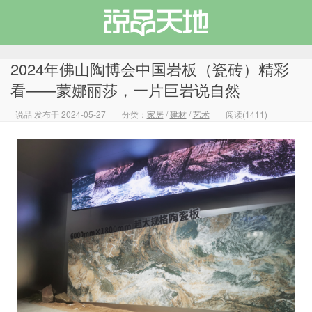
2024年佛山陶博会中国岩板（瓷砖）精彩
看——蒙娜丽莎，一片巨岩说自然
说品 发布于 2024-05-27
分类：
家居
/
建材
/
艺术
阅读(1411)
说品天地