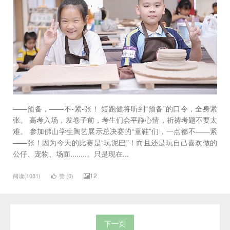
——预备，——不-紧-张！ 短跑健将听到“预备”的口令，全身紧
张。 高考入场，发卷子前，考生们会平静心情，祈祷考题不要太
难。 参加佛山学生陶艺展示总决赛的“童鞋”们，一点都不——紧
——张！因为今天的比赛是“玩泥巴”！而且还是玩自己喜欢做的
公仔、宠物、场面........。只是现在...
12
阅读(1081)
赞 (
0
)
下一页