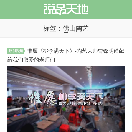
标签：佛山陶艺
惟愿《桃李满天下》-陶艺大师曹锋明谨献
原创视频
说品天地
给我们敬爱的老师们