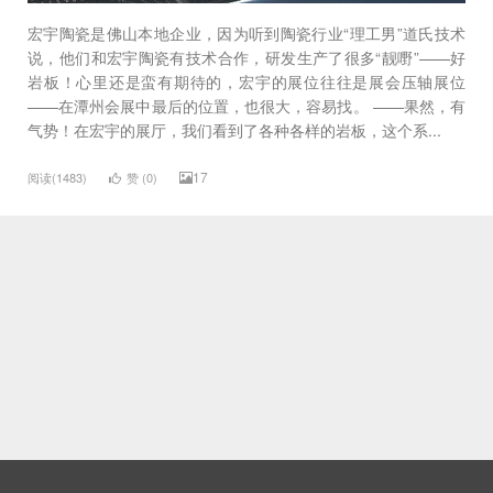
宏宇陶瓷是佛山本地企业，因为听到陶瓷行业“理工男”道氏技术
说，他们和宏宇陶瓷有技术合作，研发生产了很多“靓嘢”——好
岩板！心里还是蛮有期待的，宏宇的展位往往是展会压轴展位
——在潭州会展中最后的位置，也很大，容易找。 ——果然，有
气势！在宏宇的展厅，我们看到了各种各样的岩板，这个系...
17
阅读(1483)
赞 (
0
)