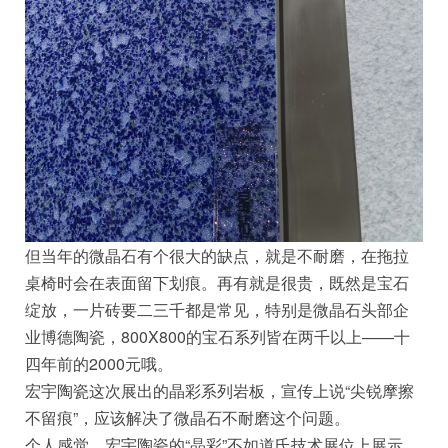
但当年的微晶石有个很大的缺点，就是不耐磨，在拖拉
桌椅时会在表面留下划痕。再有就是很贵，既然是宝石
绽放，一片砖要二三千都是常见，特别是微晶石头部企
业博德陶瓷，800X800的宝石系列皆在两千以上——十
四年前的2000元哦。
宏宇陶瓷这次展出的晶彩系列岩板，宣传上说“尖锐摩擦
不留痕”，应该解决了微晶石不耐磨这个问题。
个人感觉，宏宇陶瓷的“晶彩”不如道氏技术展位上展示