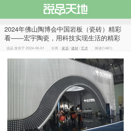
2024年佛山陶博会中国岩板（瓷砖）精彩
看——宏宇陶瓷，用科技实现生活的精彩
说品 发布于 2024-06-01
分类：
家居
/
建材
/
艺术
阅读(1481)
说品天地