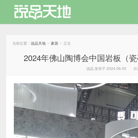
当前位置：
说品天地
家居
正文
>
>
2024年佛山陶博会中国岩板（瓷
说品 发布于 2024-06-03
分