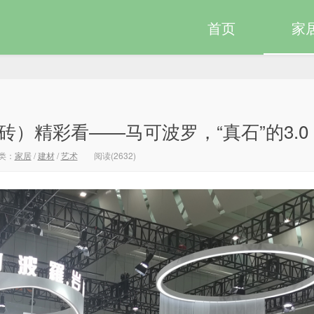
首页
家
砖）精彩看——马可波罗，“真石”的3.0
类：
家居
/
建材
/
艺术
阅读(2632)