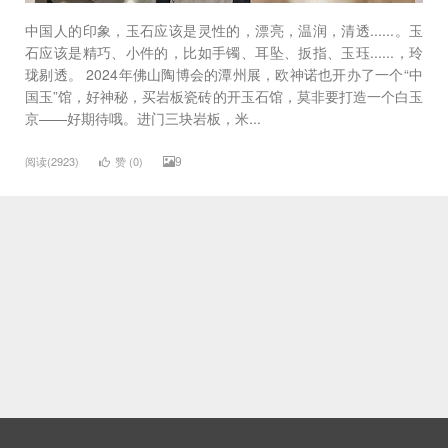
中国人的印象，玉石应该是灵性的，漂亮，温润，清透......。玉
石应该是精巧、小件的，比如手镯、耳坠、扳指、玉珏......，玲
珑剔透。 2024年佛山陶博会的潭州展，欧神诺也开办了一个“中
国玉”馆，好神秘，买岩板瓷砖的开玉石馆，莫非要打造一个白玉
京——好期待哦。进门三块岩板，米...
9
阅读(2923)
赞 (
0
)