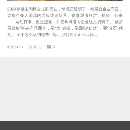
2024年佛山陶博会走到现在，情况已经明了，就展会企业而言，
要摆个夺人眼球的岩板或者场景。供参观者欣赏、拍摄、分享
——网红打卡，促进流量，并把焦点引向企业线上资料库。 就参
展岩板/瓷砖产品而言，要“大”岩板，要回归“自然”，要“真石”感
觉。 至于怎么达到这些目标，那就各个企业八仙...
13
阅读(1411)
赞 (
0
)