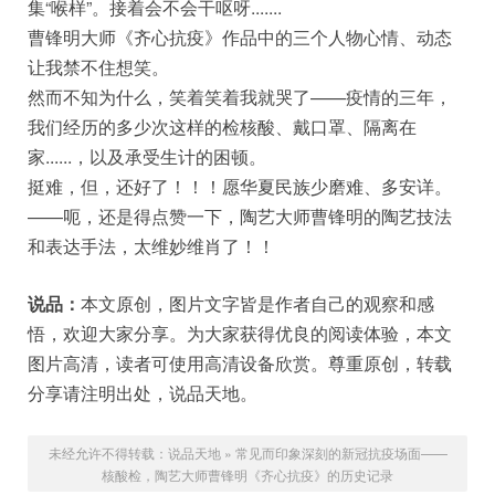
集“喉样”。接着会不会干呕呀.......
曹锋明大师《齐心抗疫》作品中的三个人物心情、动态
让我禁不住想笑。
然而不知为什么，笑着笑着我就哭了——疫情的三年，
我们经历的多少次这样的检核酸、戴口罩、隔离在
家......，以及承受生计的困顿。
挺难，但，还好了！！！愿华夏民族少磨难、多安详。
——呃，还是得点赞一下，陶艺大师曹锋明的陶艺技法
和表达手法，太维妙维肖了！！
说品：
本文原创，图片文字皆是作者自己的观察和感
悟，欢迎大家分享。为大家获得优良的阅读体验，本文
图片高清，读者可使用高清设备欣赏。尊重原创，转载
分享请注明出处，说品天地。
未经允许不得转载：
说品天地
»
常见而印象深刻的新冠抗疫场面——
核酸检，陶艺大师曹锋明《齐心抗疫》的历史记录