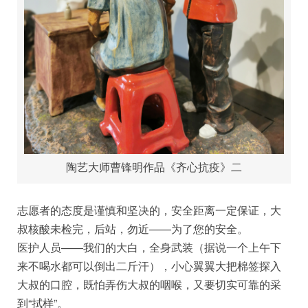
陶艺大师曹锋明作品《齐心抗疫》二
志愿者的态度是谨慎和坚决的，安全距离一定保证，大
叔核酸未检完，后站，勿近——为了您的安全。
医护人员——我们的大白，全身武装（据说一个上午下
来不喝水都可以倒出二斤汗），小心翼翼大把棉签探入
大叔的口腔，既怕弄伤大叔的咽喉，又要切实可靠的采
到“拭样”。