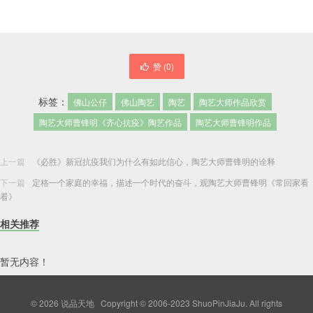
赞 (
0
)
标签：
佛山公仔
佛山陶艺
陶艺
陶艺大师作品欣赏
陶艺大师曹锋明《齐心抗疫》陶艺作品
陶艺大师曹锋明作品
上一篇
《必胜》新冠抗疫我们为什么有如此信心，陶艺大师曹锋明的诠释
下一篇
定格一个家庭的幸福，描述一个时代的奋斗，观陶艺大师曹锋明《常回家看
看》
相关推荐
暂无内容！
© 2026
说品天地
Copyright © 2006-2023 ShuoPinJiaJu. All rights