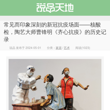
常见而印象深刻的新冠抗疫场面——核酸
检，陶艺大师曹锋明《齐心抗疫》的历史记
录
说品天地
说品 发布于 2024-05-01
分类：
家居
/
艺术
阅读(1023)