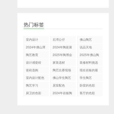
热门标签
室内设计
石湾公仔
佛山陶艺
2024年佛山潭
2024年陶瓷展
说品天地
州陶瓷展
会
陶艺教育
2025年陶博会
2025年佛山陶
博会
设计感瓷砖
家装选材
装修材料挑选
瓷砖选购
陶艺比赛现场
现在岩板的最
新表现
室内设计配色
佛山学生陶艺
学生陶艺
展示决赛
陶艺学习
居室配色
卧室的色彩
厨卫的色彩
2024年岩板陶
客厅的色彩
瓷走向