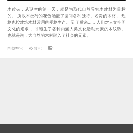
木纹砖，从诞生的第一天，就是为取代自然界实木建材为目标
的。 所以木纹砖的花色涵盖了世间各种独特、名贵的木材， 规
格也按建筑木材常用的规格生产。 到了后来...... 人们对人文空间
文化的追求， 才诞生了各种内涵人类文化活动元素的木纹砖。
也就是说，大自然的木材融入了社会的元素。
1
阅读(3057)
赞 (
0
)