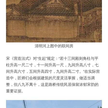
清明河上图中的联间房
宋《营造法式》对“生起”规定：“若十三间殿则角柱与平
柱升高一尺二寸，十一间升高一尺，九间升高八寸，七
间升高六寸，五间升高四寸，九间升高二寸。”在实际营
造中，匠师们会根据建筑的尺度灵活掌握，做适当调
整，但八九不离十，这是路桥传统民居保留浓郁宋韵的
重要证据。