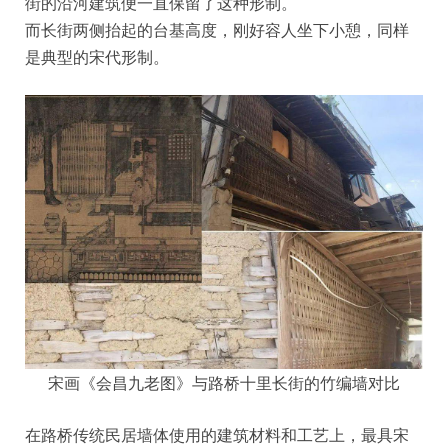
街的沿河建筑便一直保留了这种形制。
而长街两侧抬起的台基高度，刚好容人坐下小憩，同样
是典型的宋代形制。
宋画《会昌九老图》与路桥十里长街的竹编墙对比
在路桥传统民居墙体使用的建筑材料和工艺上，最具宋