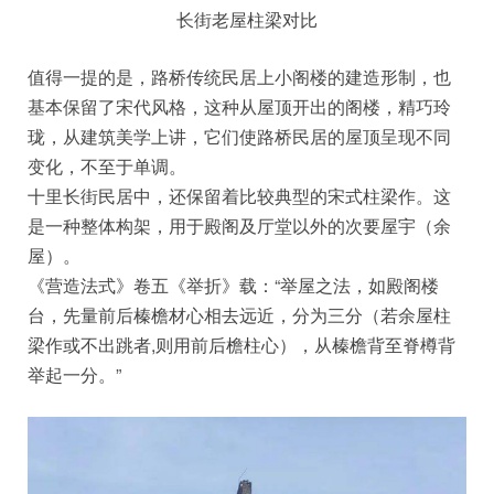
长街老屋柱梁对比
值得一提的是，路桥传统民居上小阁楼的建造形制，也
基本保留了宋代风格，这种从屋顶开出的阁楼，精巧玲
珑，从建筑美学上讲，它们使路桥民居的屋顶呈现不同
变化，不至于单调。
十里长街民居中，还保留着比较典型的宋式柱梁作。这
是一种整体构架，用于殿阁及厅堂以外的次要屋宇（余
屋）。
《营造法式》卷五《举折》载：“举屋之法，如殿阁楼
台，先量前后榛檐材心相去远近，分为三分（若余屋柱
梁作或不出跳者,则用前后檐柱心），从榛檐背至脊樽背
举起一分。”