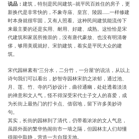
说品：
建筑，特别是民间建筑--就平民百姓住的房子，更
新换代是非常快的，不象寺庙、皇宫、陵园......一样修建
时本身就很牢固，又有人照看。这种民间建筑能流传下
来最主要的还是实用、耐用、好建、成熟。这恰恰是宋
代建筑和家居所推崇的，没有唐代豪放、也没有明清奢
侈，够用美观就好。宋韵建筑，着实是平民大众的建
筑。
宋代园林素有“三分水，二分竹，一分屋”的说法，从以上
诗句我们可以看出，妙智寺园林宋韵之浓郁，通过池、
月、莲、竹、寺的巧妙设计，曲径通幽，处处透着淡淡
的禅意和文人气，怪不得深受宋代士子文人的喜爱，成
为长街上最热门的打卡点、借宿地，留下许多美妙诗
句。
其实，长街的园林到了清代，仍带着浓浓的文人气息，
虽跟外面的繁华热闹街市一墙之隔，但园林主人们却懂
得闹中取静，营造一方自我天地。