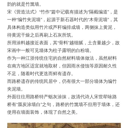
韵的就是竹篾墙。
宋《营造法式》“竹作”篇中记载有描述为“隔截编道”，是
一种“编竹夹泥墙”，起源于新石器时代的“木骨泥墙”，其
具体构造类似用竹片或芦秆编排成墙，两侧抹上黄泥，
待黄泥干燥之后再刷上石灰所筑。
所用涂料越接近表面，其“骨料”越细腻，土含量越少，故
宋画中一般可见墙体为柱子露明的白粉墙。
作为一种江浙传统住宅的自然材料墙体做法，虽然材料
在南方地区适宜就地取材，但因雨水侵蚀等原因耐久性
不足，随着时代更迭而鲜有遗存。
而路桥遗存的传统民居中，仍有很大一部分墙体为编竹
夹泥墙。
外面往往用路桥特产蛎灰涂抹，故清代诗人宋世荦咏路
桥有“蜃炭涂墙白”之句，路桥的竹篾墙不但用于墙体，还
使用在墙面装饰，体现了自然之美。