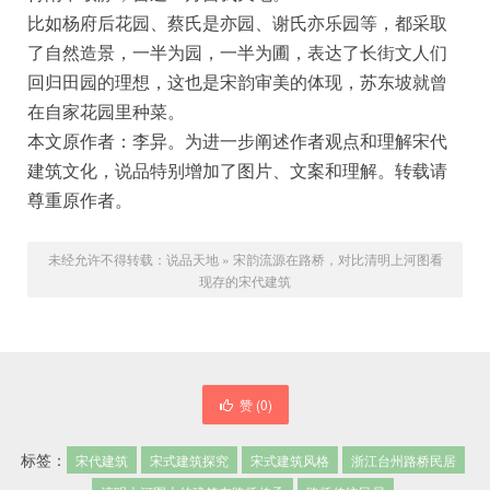
比如杨府后花园、蔡氏是亦园、谢氏亦乐园等，都采取
了自然造景，一半为园，一半为圃，表达了长街文人们
回归田园的理想，这也是宋韵审美的体现，苏东坡就曾
在自家花园里种菜。
本文原作者：李异。为进一步阐述作者观点和理解宋代
建筑文化，说品特别增加了图片、文案和理解。转载请
尊重原作者。
未经允许不得转载：
说品天地
»
宋韵流源在路桥，对比清明上河图看
现存的宋代建筑
赞 (
0
)
标签：
宋代建筑
宋式建筑探究
宋式建筑风格
浙江台州路桥民居