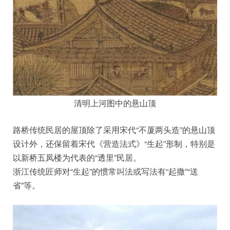
清明上河图中的悬山顶
路桥传统民居的屋顶除了采用宋代“不厦两头造”的悬山顶
设计外，还保留着宋代《营造法式》“生起”形制，特别是
以新桥五凤楼为代表的“透里”民居。
浙江传统匠师对“生起”的惯常叫法或写法有“起撒”“送
省”等。