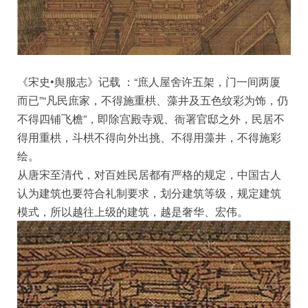
《宋史•舆服志》记载 ：“庶人屋舍许五架，门一间两厦
而已”“凡民庶家，不得施重栱、藻井及五色纹彩为饰，仍
不得四铺飞檐”，即除宫殿寺观、衙署官邸之外，民居不
得用重栱，斗栱不得向外出挑、不得用藻井，不得施彩
绘。
从唐宋至清代，对百姓民居都有严格的规定，中国古人
认为建筑也要符合礼制要求，划分建筑等级，规定建筑
模式，所以越往上级的建筑，越是奢华、宏伟。