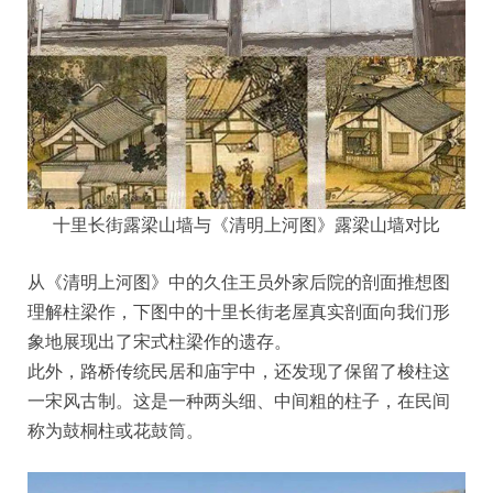
十里长街露梁山墙与《清明上河图》露梁山墙对比
从《清明上河图》中的久住王员外家后院的剖面推想图
理解柱梁作，下图中的十里长街老屋真实剖面向我们形
象地展现出了宋式柱梁作的遗存。
此外，路桥传统民居和庙宇中，还发现了保留了梭柱这
一宋风古制。这是一种两头细、中间粗的柱子，在民间
称为鼓桐柱或花鼓筒。